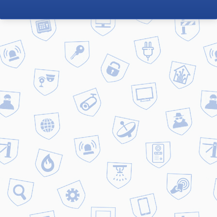
Главная
Акции
Акции
Лови момент! Выгодное
предложение*
Надоела старая домофонная трубка? Это не
проблема. Предлагаем заменить ее на выгодных
условиях. Закажите домофонную трубку сейчас и
получите домофонный ключ (брелок) в подарок
*Cкидки не суммируются