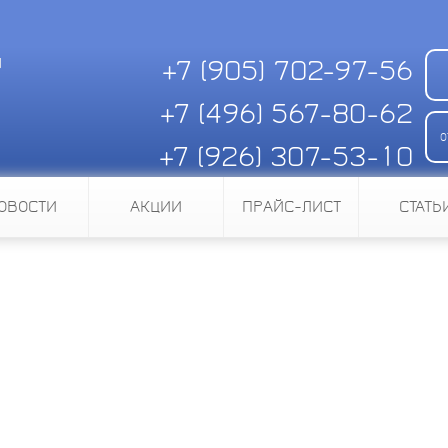
и
+7 (905)
702-97-56
+7 (496)
567-80-62
О
+7 (926)
307-53-10
Скачать квитанцию для оплаты
ОВОСТИ
АКЦИИ
ПРАЙС-ЛИСТ
СТАТЬ
итания
электроприбор подразумевают подключение 
тройством, производящим электроэнергию ил