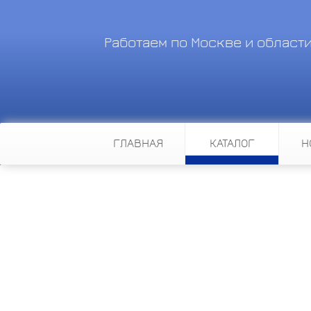
Работаем по Москве и област
ГЛАВНАЯ
КАТАЛОГ
Н
Главная
Каталог
Системы безопасности
Источники электроп
Любая электроустановка или 
является не чем иным как ус