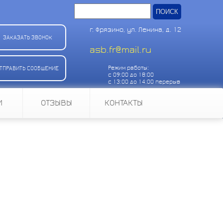
Найти:
г. Фрязино, ул. Ленина, д. 12
ЗАКАЗАТЬ ЗВОНОК
asb.fr@mail.ru
Режим работы:
ТПРАВИТЬ СООБЩЕНИЕ
с 09:00 до 18:00
с 13:00 до 14:00 перерыв
И
ОТЗЫВЫ
КОНТАКТЫ
к источнику питания, который
и ее преобразующим с