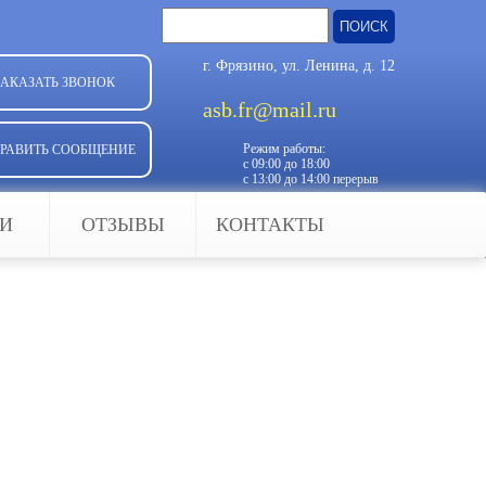
Найти:
г. Фрязино, ул. Ленина, д. 12
ЗАКАЗАТЬ ЗВОНОК
asb.fr@mail.ru
Режим работы:
РАВИТЬ СООБЩЕНИЕ
с 09:00 до 18:00
с 13:00 до 14:00 перерыв
ЬИ
ОТЗЫВЫ
КОНТАКТЫ
нтроля и управления доступом.
 объекте, для чего нужна кнопка