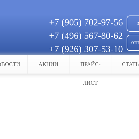
+7 (905)
702-97-56
+7 (496)
567-80-62
ОТП
+7 (926)
307-53-10
Скачать квитанцию для оплаты
ОВОСТИ
АКЦИИ
ПРАЙС-
СТАТ
ЛИСТ
УД
 ни одно предприятие не обходится без систем ко
ся фиксация фактического времени пребывания на