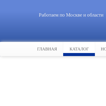
Работаем по Москве и области
ГЛАВНАЯ
КАТАЛОГ
Н
Главная
Каталог
Контроль доступа
Кнопка выхода для СК
На сегодняшний день практически
Одной из функций системы являет