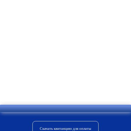
систем безопасности
и
пожаротушения
,
устройств
контроля допуска
,
автоматических ворот и рольставней
, а
также проводят
электромонтажные
работы
на территории Москвы и
Московской области.
Продолжить чтение
Комментариев нет
1
2
Скачать квитанцию для оплаты