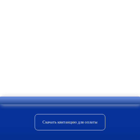
поддерживать заданные параметры
температуры. Она может иметь
предельно низкие значения, когда дом
пуст и подниматься до комфортного
уровня к возвращению хозяев. В нашей
компании вам предоставят полную
консультацию об оборудовании,
помогут с выбором и произведут его
установку.
Скачать квитанцию для оплаты