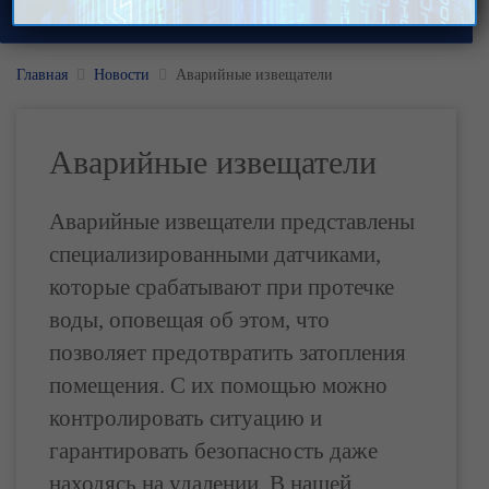
Главная
Новости
Аварийные извещатели
Аварийные извещатели
Аварийные извещатели представлены
специализированными датчиками,
которые срабатывают при протечке
воды, оповещая об этом, что
позволяет предотвратить затопления
помещения. С их помощью можно
контролировать ситуацию и
гарантировать безопасность даже
находясь на удалении. В нашей