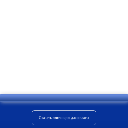
выходить из дома во двор, чтобы
узнать, кто пришел и открыть калитку.
Также устройство будет служить
надежным замком на уличной
конструкции. В нашей компании
имеется необходимое оборудование и
специалисты, которые произведут его
установку и обеспечат дальнейшее
обслуживание.
Скачать квитанцию для оплаты