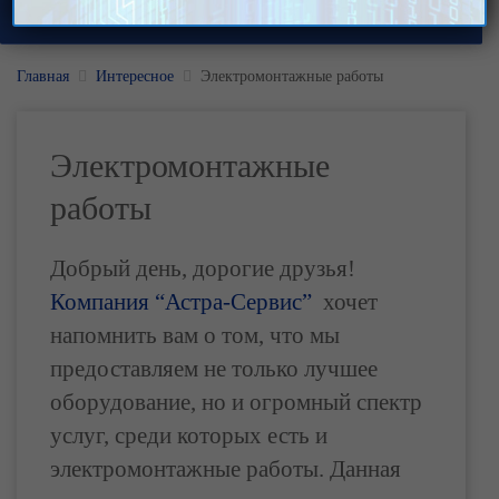
Главная
Интересное
Электромонтажные работы
Электромонтажные
работы
Добрый день, дорогие друзья!
Компания “Астра-Сервис”
хочет
напомнить вам о том, что мы
предоставляем не только лучшее
оборудование, но и огромный спектр
услуг, среди которых есть и
электромонтажные работы. Данная