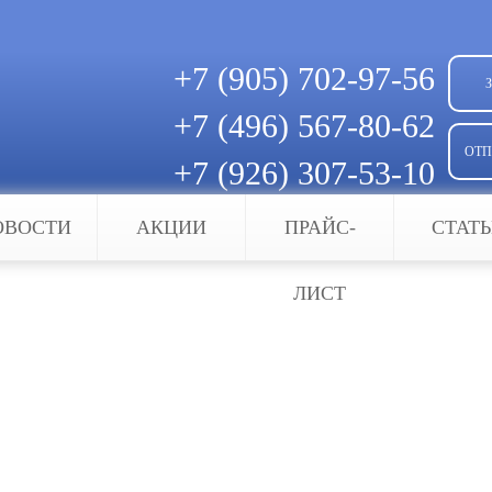
+7 (905)
702-97-56
+7 (496)
567-80-62
ОТП
+7 (926)
307-53-10
Скачать квитанцию для оплаты
ОВОСТИ
АКЦИИ
ПРАЙС-
СТАТ
ерверы
ЛИСТ
зуются во многих направлениях, они достаточно
ы. Прежде всего – это конечно защита от несанк