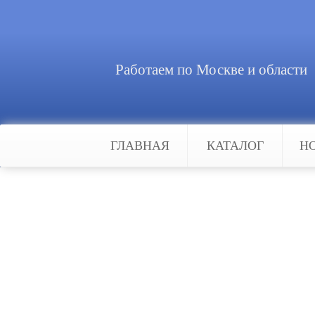
Работаем по Москве и области
ГЛАВНАЯ
КАТАЛОГ
Н
Главная
Каталог
Видеонаблюдение
IP-видеос
IP-видеосерверы
Системы видеонаблюдения исполь
многофункциональны и эффективн