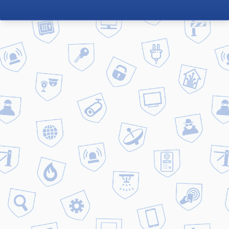
Главная
Новости
Климат-контроль в доме
Климат-контроль в доме
Управлять климатом в доме легко. С
системами климат-контроль вы сможете
регулировать температуру в помещении
на нужном уровне. В ваше отсутствие
можно экономить энергоресурсы,
поддерживая температурный уровень
максимально низким, но к вашему
приходу он поднимется до комфортной
отметки. Комфорт и экономия —