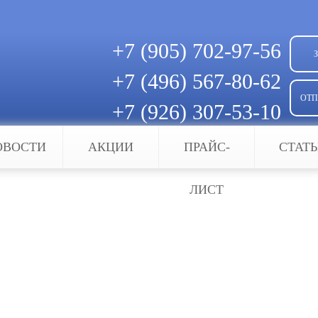
+7 (905)
702-97-56
+7 (496)
567-80-62
ОТП
+7 (926)
307-53-10
Скачать квитанцию для оплаты
ОВОСТИ
АКЦИИ
ПРАЙС-
СТАТ
 в Ивантеевке
ЛИСТ
агбаумы в Ивантеевке
стемы безопасности и ограничения доступа – важ
приятия от нежелательных гостей и транспортных