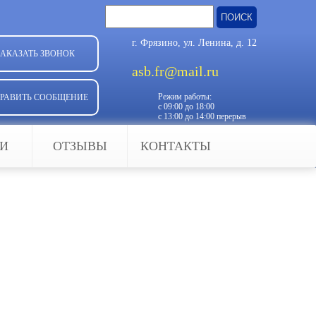
Найти:
г. Фрязино, ул. Ленина, д. 12
ЗАКАЗАТЬ ЗВОНОК
asb.fr@mail.ru
Режим работы:
РАВИТЬ СООБЩЕНИЕ
с 09:00 до 18:00
с 13:00 до 14:00 перерыв
ЬИ
ОТЗЫВЫ
КОНТАКТЫ
ная вещь, позволяющая оградить
 средств. Если говорить в про