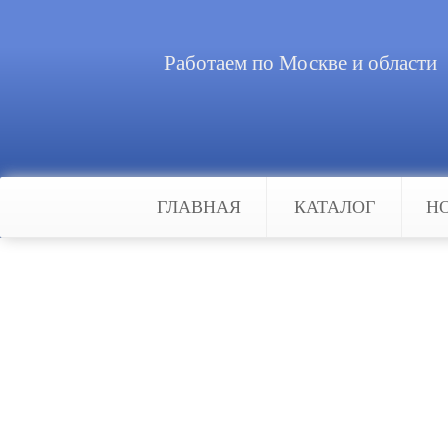
Работаем по Москве и области
ГЛАВНАЯ
КАТАЛОГ
Н
Главная
Статьи
Лучшие турникеты и шлагбаумы
Лучшие турникеты и шл
Си
территорию жилого дома или пред