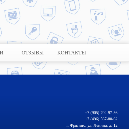
а гаджет хозяина. Наша компания
о его установке. У нас работают
ЬИ
ОТЗЫВЫ
КОНТАКТЫ
+7 (905) 702-97-56
+7 (496) 567-80-62
г. Фрязино, ул. Ленина, д. 12