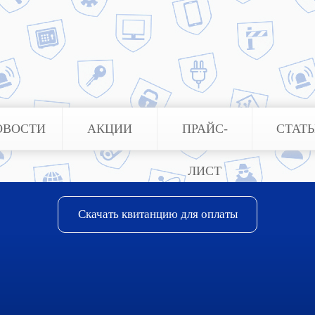
. В случае угрозы, тревожный сигнал поступает н
х охранных системах, с предоставлением услуги п
 которые все работы выполняют качественно.
ОВОСТИ
АКЦИИ
ПРАЙС-
СТАТ
ЛИСТ
Скачать квитанцию для оплаты