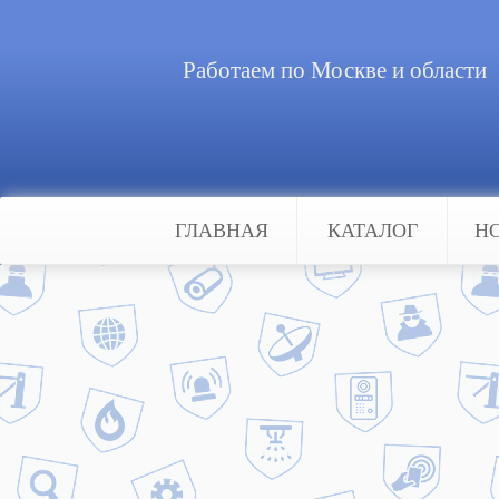
Работаем по Москве и области
ГЛАВНАЯ
КАТАЛОГ
Н
Главная
Новости
Охранная сигнализация для да
Охранная сигнализация
Неохраняемая дача является легк
защитит домик от взлома. Единс