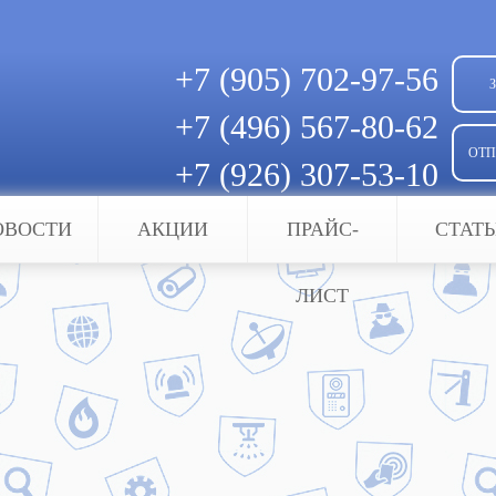
+7 (905)
702-97-56
+7 (496)
567-80-62
ОТП
+7 (926)
307-53-10
Скачать квитанцию для оплаты
ОВОСТИ
АКЦИИ
ПРАЙС-
СТАТ
чи
ЛИСТ
 для дачи
ой наживой для неблагонадежных людей. Никакой
твенным способом оградить его от несанкциониро