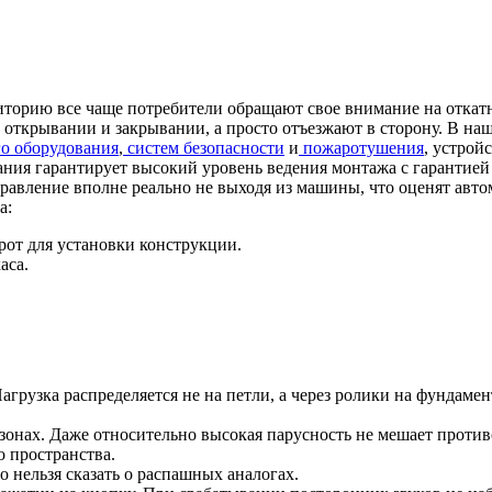
риторию все чаще потребители обращают свое внимание на откат
 открывании и закрывании, а просто отъезжают в сторону. В на
о оборудования
,
систем безопасности
и
пожаротушения
, устрой
ния гарантирует высокий уровень ведения монтажа с гарантией 
управление вполне реально не выходя из машины, что оценят авт
а:
орот для установки конструкции.
аса.
агрузка распределяется не на петли, а через ролики на фундаме
онах. Даже относительно высокая парусность не мешает проти
о пространства.
о нельзя сказать о распашных аналогах.