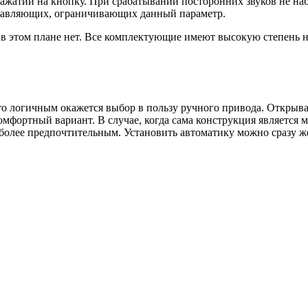
ажатии на кнопку. При срабатывании посторонних звуков не на
правляющих, ограничивающих данный параметр.
 в этом плане нет. Все комплектующие имеют высокую степень н
о логичным окажется выбор в пользу ручного привода. Открыват
омфортный вариант. В случае, когда сама конструкция является 
 более предпочтительным.
Установить автоматику можно сразу ж