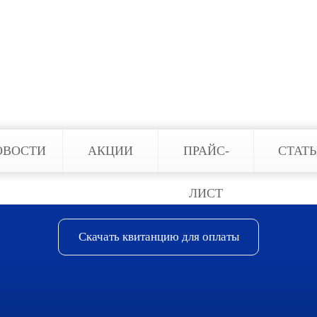
нятия мер. Для каждого помещения можно подобр
под контролем, не допустить серьезных последст
мпании можно приобрести противопожарные систе
онтажу.
ОВОСТИ
АКЦИИ
ПРАЙС-
СТАТ
ЛИСТ
Скачать квитанцию для оплаты