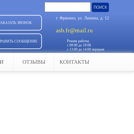
Найти:
г. Фрязино, ул. Ленина, д. 12
ЗАКАЗАТЬ ЗВОНОК
asb.fr@mail.ru
Режим работы:
РАВИТЬ СООБЩЕНИЕ
с 09:00 до 18:00
с 13:00 до 14:00 перерыв
ЬИ
ОТЗЫВЫ
КОНТАКТЫ
дыма в помещении, появление
аметров сигнализируют об