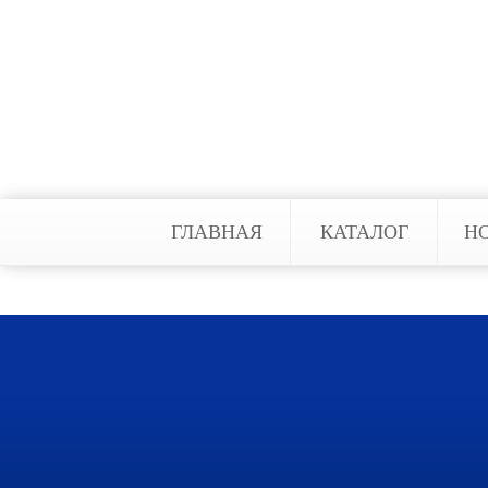
опасности для оперативного при
оборудование, держать ситуацию 
человеческие жизни. В нашей ко
воспользоваться услугой по их м
ГЛАВНАЯ
КАТАЛОГ
Н