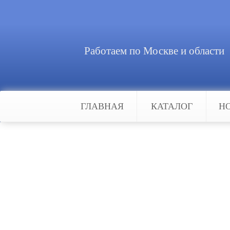
Работаем по Москве и области
ГЛАВНАЯ
КАТАЛОГ
Н
Главная
Новости
Пожарная сигнализация
Пожарная сигнализаци
Использование специальных датч
открытого огня и повышение темп