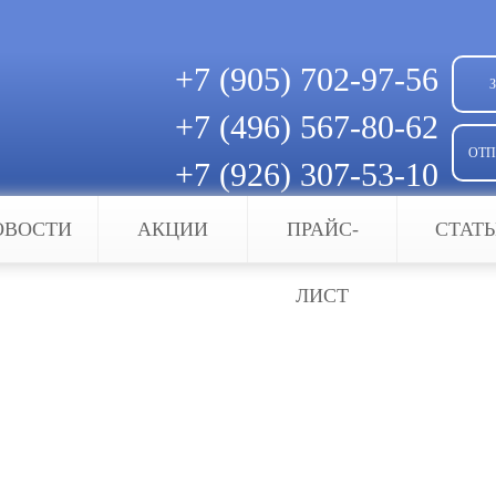
+7 (905)
702-97-56
+7 (496)
567-80-62
ОТП
+7 (926)
307-53-10
Скачать квитанцию для оплаты
ОВОСТИ
АКЦИИ
ПРАЙС-
СТАТ
ЛИСТ
я
иков, которые постоянно контролируют наличие 
ературы и в случае отклонения по одному из пар