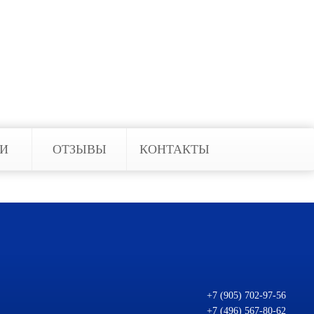
ать соответствующее
вий и уберечь имущество и
мы в любой комплектации и
ЬИ
ОТЗЫВЫ
КОНТАКТЫ
+7 (905) 702-97-56
+7 (496) 567-80-62