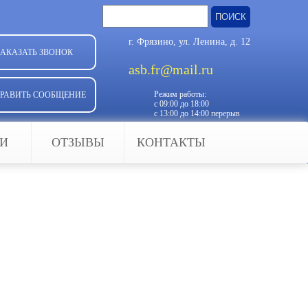
Найти:
г. Фрязино, ул. Ленина, д. 12
ЗАКАЗАТЬ ЗВОНОК
asb.fr@mail.ru
Режим работы:
РАВИТЬ СООБЩЕНИЕ
с 09:00 до 18:00
с 13:00 до 14:00 перерыв
ЬИ
ОТЗЫВЫ
КОНТАКТЫ
 надежными воротами, ведь
наличием
автоматических