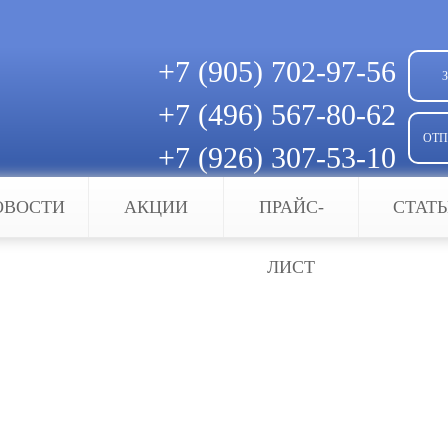
+7 (905)
702-97-56
+7 (496)
567-80-62
ОТП
+7 (926)
307-53-10
Скачать квитанцию для оплаты
ОВОСТИ
АКЦИИ
ПРАЙС-
СТАТ
та
ЛИСТ
кие ворота
 хочется иметь красивый и качественный забор с
. В условиях развития современных технологий, 