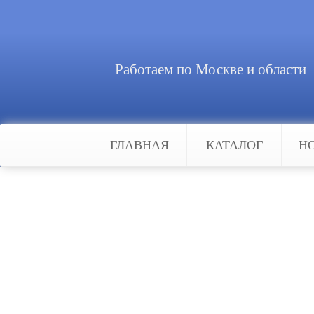
Работаем по Москве и области
ГЛАВНАЯ
КАТАЛОГ
Н
Главная
Статьи
Распашные автоматические воро
Распашные автоматичес
Каждому владельцу частного дома
именно они являются лицом дома