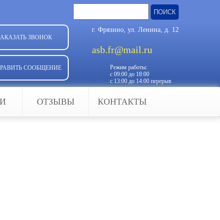
Найти:
г. Фрязино, ул. Ленина, д. 12
ЗАКАЗАТЬ ЗВОНОК
asb.fr@mail.ru
Режим работы:
РАВИТЬ СООБЩЕНИЕ
с 09:00 до 18:00
с 13:00 до 14:00 перерыв
ЬИ
ОТЗЫВЫ
КОНТАКТЫ
фон не исключение. Это
 открывая двери, что добавляет