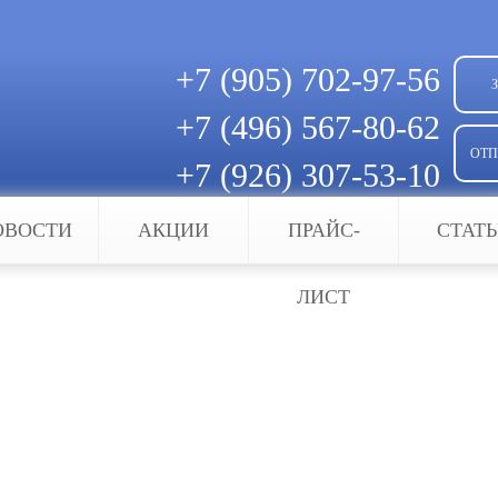
+7 (905)
702-97-56
+7 (496)
567-80-62
ОТП
+7 (926)
307-53-10
Скачать квитанцию для оплаты
ОВОСТИ
АКЦИИ
ПРАЙС-
СТАТ
ЛИСТ
делает нашу жизнь более комфортной. Видеодомо
то стоит на пороге вашего дома или квартиры, не