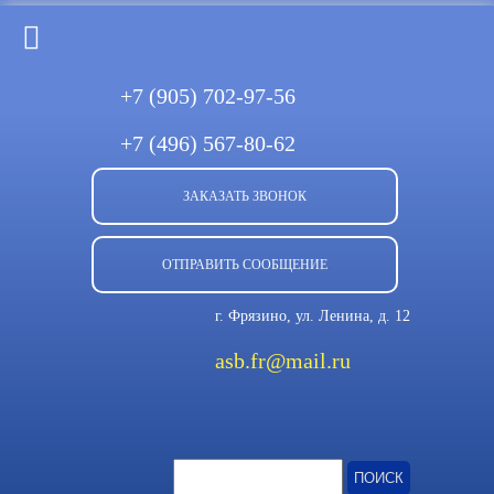
+7 (905)
702-97-56
+7 (496)
567-80-62
ЗАКАЗАТЬ ЗВОНОК
ОТПРАВИТЬ СООБЩЕНИЕ
г. Фрязино, ул. Ленина, д. 12
asb.fr@mail.ru
Найти: