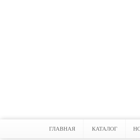
проникновение на объект, попытк
информационное извещение на пу
или сообщения на персональный 
Комбинированные сигн
Неудивительно, что подчас устан
как пожарной, так и охранной си
своим клиентам оптимальный вариа
индивидуальных требований заказ
вашу территорию под надежную ох
ГЛАВНАЯ
КАТАЛОГ
Н