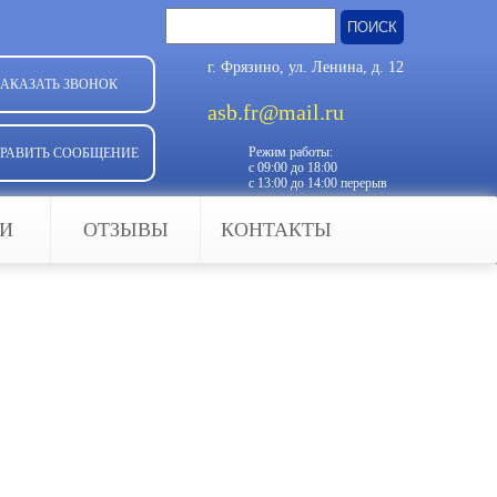
Найти:
г. Фрязино, ул. Ленина, д. 12
ЗАКАЗАТЬ ЗВОНОК
asb.fr@mail.ru
Режим работы:
РАВИТЬ СООБЩЕНИЕ
с 09:00 до 18:00
с 13:00 до 14:00 перерыв
ЬИ
ОТЗЫВЫ
КОНТАКТЫ
ожарная — делает нашу жизнь
гарантирует жизнь и здоровье