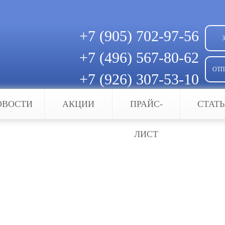
+7 (905)
702-97-56
+7 (496)
567-80-62
ОТП
+7 (926)
307-53-10
Скачать квитанцию для оплаты
ОВОСТИ
АКЦИИ
ПРАЙС-
СТАТ
рофессионалов
ЛИСТ
йном от профессионалов
Очевидно, что сигнализация — и охранная, и п
я дома или на работе сигнализация в Юбилейном 