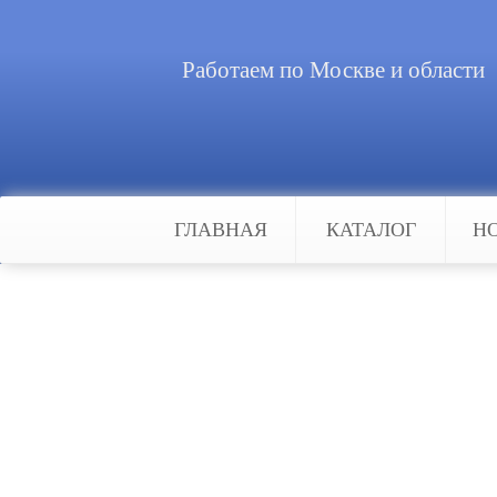
Работаем по Москве и области
ГЛАВНАЯ
КАТАЛОГ
Н
Главная
Статьи
Сигнализация в Юбилейном от п
Сигнализация в Юбиле
намного спокойнее. Установленна