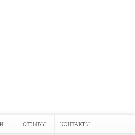
о так же передает
 отсутствующих — с помощью смс
вмещающая в себе возможности,
ервис» обязательно порекомендуют
ый ставится под охрану, а также
 сроки и качественно возьмут
ЬИ
ОТЗЫВЫ
КОНТАКТЫ