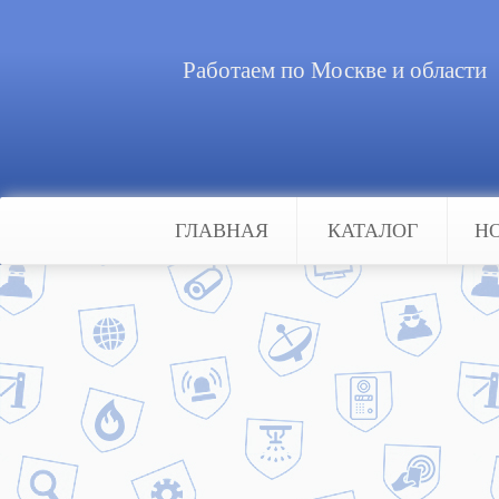
Работаем по Москве и области
ГЛАВНАЯ
КАТАЛОГ
Н
Главная
Новости
Система «Умный дом»
Система «Умный дом»
Устанавливая систему «Умный дом
минимальных затратах на энергон