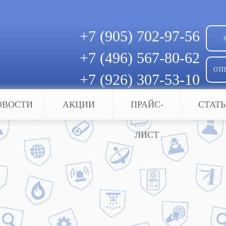
+7 (905)
702-97-56
+7 (496)
567-80-62
ОТП
+7 (926)
307-53-10
Скачать квитанцию для оплаты
ОВОСТИ
АКЦИИ
ПРАЙС-
СТАТ
ЛИСТ
», вы гарантировано получите максимум комфорта
осители. В нашей компании вы найдете полную ко