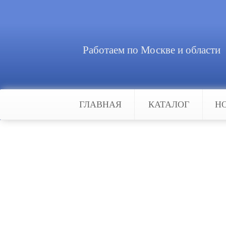
Работаем по Москве и области
ГЛАВНАЯ
КАТАЛОГ
Н
Главная
Новости
Системы пожаротушения кухон
Системы пожаротушени
Кухонное оборудование является 
Поэтому кухни ресторанов, кафе