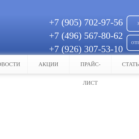
+7 (905)
702-97-56
+7 (496)
567-80-62
ОТП
+7 (926)
307-53-10
Скачать квитанцию для оплаты
ОВОСТИ
АКЦИИ
ПРАЙС-
СТАТ
ного оборудования
ЛИСТ
я кухонного оборудования
местом скопления масла и жира, которые имеют с
 и других мест общественного питания, должны 