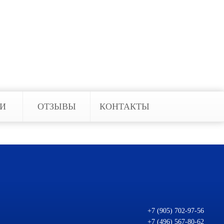
ие при малейшем возгорании, не
 не нуждается в электропитании и
е. Наша компания обеспечит
ования и нормы.
ЬИ
ОТЗЫВЫ
КОНТАКТЫ
+7 (905) 702-97-56
+7 (496) 567-80-62