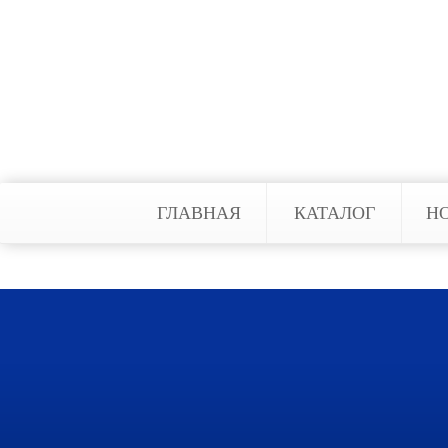
автоматическими системами пожар
нанеся никакого вреда оборудова
водоснабжении. Так же она с про
необходимым оборудованием, а на
ГЛАВНАЯ
КАТАЛОГ
Н