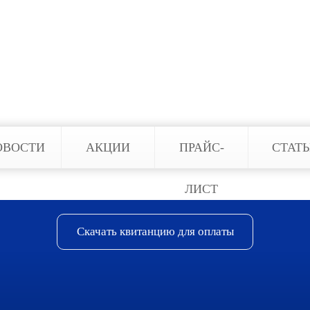
отушения, которые обеспечат оперативное тушен
нию и находящимся работникам. При этом система
должительным сроком эксплуатации, 12 лет и боле
ши специалисты установят его соблюдая все треб
ОВОСТИ
АКЦИИ
ПРАЙС-
СТАТ
ЛИСТ
Скачать квитанцию для оплаты