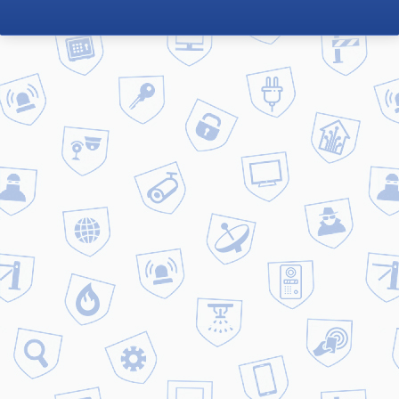
Главная
Новости
Составляющие системы «Умный дом»
Составляющие системы
«Умный дом»
Система «Умный дом» уже перестала
быть экзотикой и стала более
доступной для многих владельцев
домов и квартир. Она состоит из целого
комплекса электронных и электро-
механических устройств, которые дают
возможность на расстоянии управлять