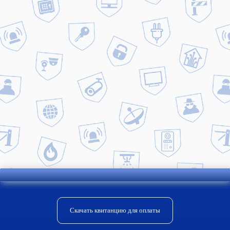
и следить за происходящим в
помещении. Система состоит из:
мозгового центра называемого
контролером;
сенсоров или датчиков;
исполнителей актуаторов, которые
выполняют команды контролера;
управляющего устройства, роль
которого выполняет смартфон.
Скачать квитанцию для оплаты