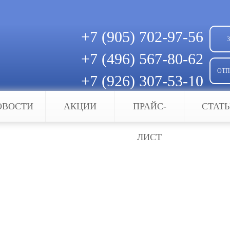
+7 (905)
702-97-56
+7 (496)
567-80-62
ОТП
+7 (926)
307-53-10
Скачать квитанцию для оплаты
ОВОСТИ
АКЦИИ
ПРАЙС-
СТАТ
ЛИСТ
ного типа, организованный для проживания люд
Под «умным» домом следует понимать систему, к