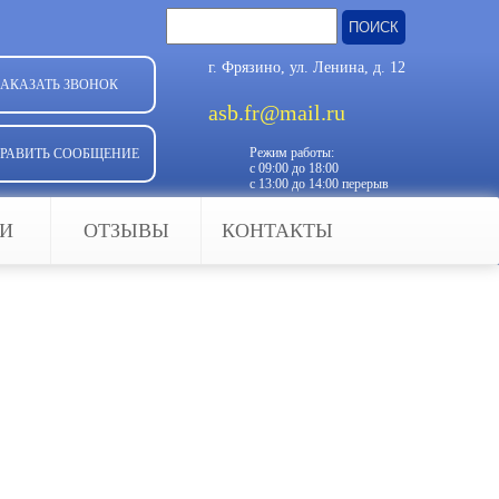
Найти:
г. Фрязино, ул. Ленина, д. 12
ЗАКАЗАТЬ ЗВОНОК
asb.fr@mail.ru
Режим работы:
РАВИТЬ СООБЩЕНИЕ
с 09:00 до 18:00
с 13:00 до 14:00 перерыв
ЬИ
ОТЗЫВЫ
КОНТАКТЫ
ей при помощи автоматизации и
оторая обеспечивает комфорт (в