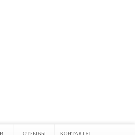
м случае она должна уметь
ом на них реагировать: одна из
Кроме того, от автоматизации
.
В понятие Умный Дом входят
ЬИ
ОТЗЫВЫ
КОНТАКТЫ