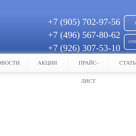
+7 (905)
702-97-56
+7 (496)
567-80-62
ОТП
+7 (926)
307-53-10
Скачать квитанцию для оплаты
ОВОСТИ
АКЦИИ
ПРАЙС-
СТАТ
изации
ЛИСТ
гнализации
и
требует ответственного подхода и высокой квали
ведены работы напрямую зависит ее надежность 