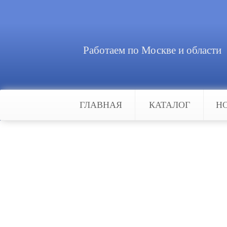
Работаем по Москве и области
ГЛАВНАЯ
КАТАЛОГ
Н
Главная
Интересное
Установка охранной сигнал
Установка охранной си
Установка охранной сигнализаци
насколько качественно будут про