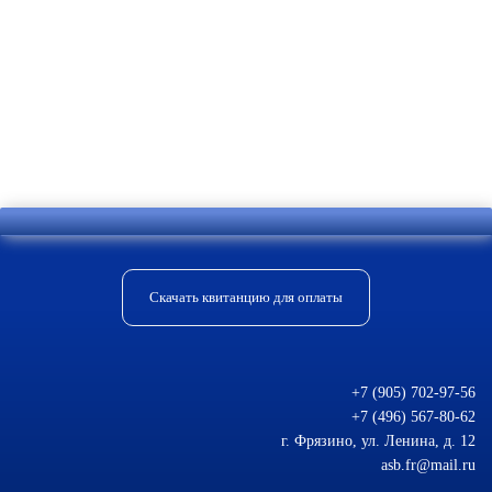
можно приобрести необходимое
оборудование и заказать услугу по его
установке. Все монтажные работы
ведут квалифицированные специалисты
качественно и быстро.
Скачать квитанцию для оплаты
+7 (905) 702-97-56
+7 (496) 567-80-62
г. Фрязино, ул. Ленина, д. 12
asb.fr@mail.ru