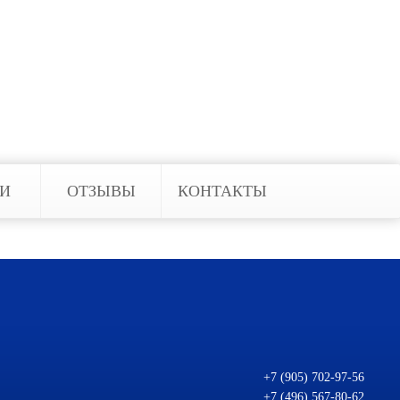
 или планшет, подключенный к
ями, проверять качество работы
рудники помогут подобрать
же можете доверить нам.
ЬИ
ОТЗЫВЫ
КОНТАКТЫ
+7 (905) 702-97-56
+7 (496) 567-80-62