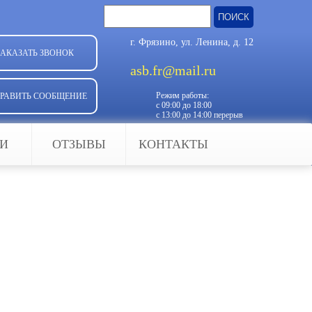
Найти:
г. Фрязино, ул. Ленина, д. 12
ЗАКАЗАТЬ ЗВОНОК
asb.fr@mail.ru
Режим работы:
РАВИТЬ СООБЩЕНИЕ
с 09:00 до 18:00
с 13:00 до 14:00 перерыв
ЬИ
ОТЗЫВЫ
КОНТАКТЫ
ебованных услуг. Ведь это
 дома, в офисе и любом другом