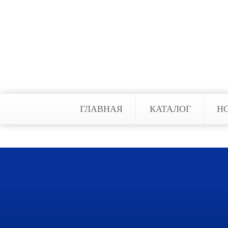
помещении, независимо от места 
интернету. Это позволяет контро
сотрудников и т.д. Существует б
наиболее оптимальный вариант. У
ГЛАВНАЯ
КАТАЛОГ
Н