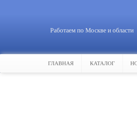
Работаем по Москве и области
ГЛАВНАЯ
КАТАЛОГ
Н
Главная
Новости
Установка систем видеонаблюд
Установка систем виде
Установка систем видеонаблюдени
замечательный инструмент, благо