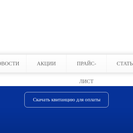
нахождения. Для этого Вам необходимо смартфон
лировать ребенка, наблюдать за пожилыми родител
ольшой выбор систем видеонаблюдения. Наши сот
становка оборудования — задача, которую Вы так
ОВОСТИ
АКЦИИ
ПРАЙС-
СТАТ
ЛИСТ
Скачать квитанцию для оплаты