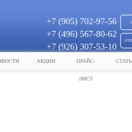
+7 (905)
702-97-56
+7 (496)
567-80-62
ОТП
+7 (926)
307-53-10
Скачать квитанцию для оплаты
ОВОСТИ
АКЦИИ
ПРАЙС-
СТАТ
ения
ЛИСТ
онаблюдения
я — продолжает оставаться одной из самых востр
даря которому можно наблюдать за происходящим