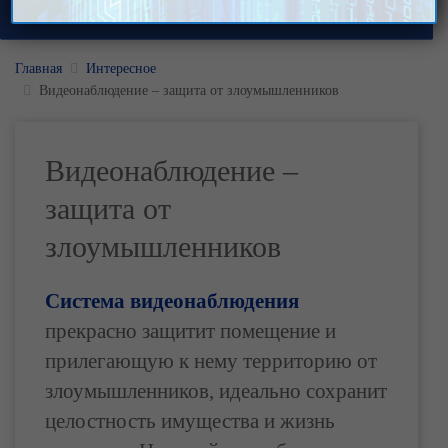
Главная
Интересное
Видеонаблюдение – защита от злоумышленников
Видеонаблюдение –
защита от
злоумышленников
Система видеонаблюдения
прекрасно защитит помещение и
прилегающую к нему территорию от
злоумышленников, идеально сохранит
целостность имущества и жизнь