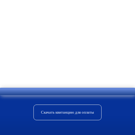
монитором.
Поэтому чтобы не ошибиться с
выбором лучше проконсультироваться
со специалистом. В нашей компании
работают знающие менеджеры,
которые дадут все необходимые
консультации, помогут с выбором и
произведут установку оборудования.
Скачать квитанцию для оплаты