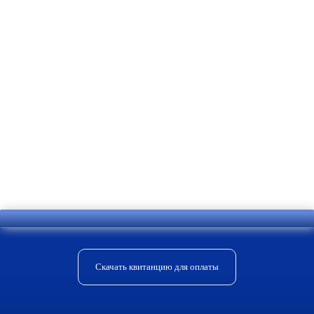
помещении;
тонкости монтажа оборудования.
Если вам сложно самостоятельно
оценить ситуацию и сделать выбор, вам
помогут специалисты нашей компании,
которые предоставят полную
информацию и выполнят монтаж
системы.
Скачать квитанцию для оплаты