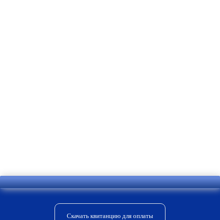
Начиная от самых простых, которые
реагируют на движение или на
солнечный свет, до более сложных.
Системы могут быть:
централизованными;
беспроводными;
гибридными.
Более полную информацию вам
предоставят специалисты нашей
компании.
Скачать квитанцию для оплаты