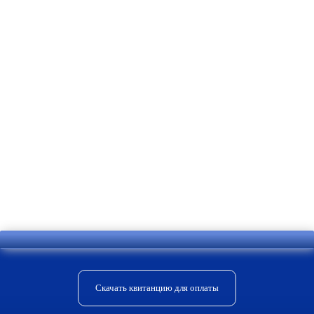
строящееся или уже функционирующее
жилище системой «Умный дом»,
обращайтесь за помощью в компанию
«Астра-сервис». Наши специалисты
всегда готовы помочь. Быстро,
качественно, с эксплуатационной
гарантией на все оборудование на
длительный срок. И по оптимальным
для данного вида услуг расценкам.
Скачать квитанцию для оплаты